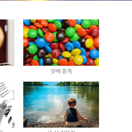
넷째 훈계