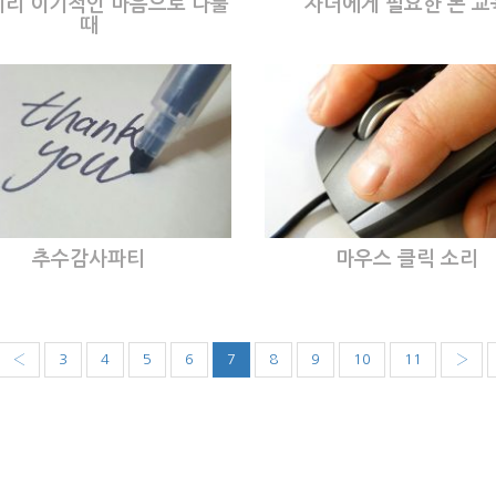
리 이기적인 마음으로 다툴
자녀에게 필요한 돈 교
때
추수감사파티
마우스 클릭 소리
‹
3
4
5
6
7
8
9
10
11
›