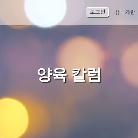
로그인
유니게란
양육 칼럼