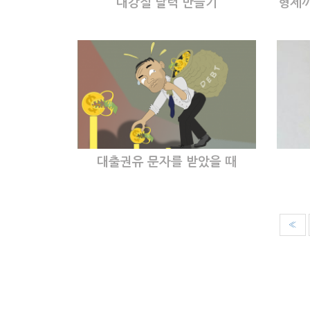
대강절 달력 만들기
형제끼
대출권유 문자를 받았을 때
«