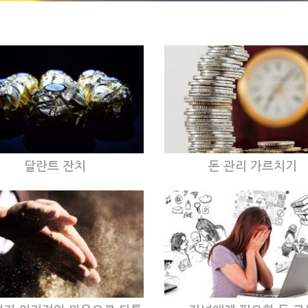
달란트 잔치
돈 관리 가르치기