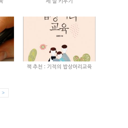
육
세 살 키우기
책 추천 : 기적의 밥상머리교육
»